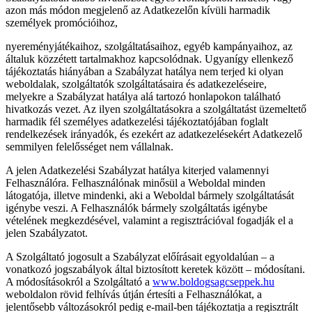
azon más módon megjelenő az Adatkezelőn kívüli harmadik
személyek promócióihoz,
nyereményjátékaihoz, szolgáltatásaihoz, egyéb kampányaihoz, az
általuk közzétett tartalmakhoz kapcsolódnak. Ugyanígy ellenkező
tájékoztatás hiányában a Szabályzat hatálya nem terjed ki olyan
weboldalak, szolgáltatók szolgáltatásaira és adatkezeléseire,
melyekre a Szabályzat hatálya alá tartozó honlapokon található
hivatkozás vezet. Az ilyen szolgáltatásokra a szolgáltatást üzemeltető
harmadik fél személyes adatkezelési tájékoztatójában foglalt
rendelkezések irányadók, és ezekért az adatkezelésekért Adatkezelő
semmilyen felelősséget nem vállalnak.
A jelen Adatkezelési Szabályzat hatálya kiterjed valamennyi
Felhasználóra. Felhasználónak minősül a Weboldal minden
látogatója, illetve mindenki, aki a Weboldal bármely szolgáltatását
igénybe veszi. A Felhasználók bármely szolgáltatás igénybe
vételének megkezdésével, valamint a regisztrációval fogadják el a
jelen Szabályzatot.
A Szolgáltató jogosult a Szabályzat előírásait egyoldalúan – a
vonatkozó jogszabályok által biztosított keretek között – módosítani.
A módosításokról a Szolgáltató a
www.
boldogsagcseppek.hu
weboldalon rövid felhívás útján értesíti a Felhasználókat, a
jelentősebb változásokról pedig e-mail-ben tájékoztatja a regisztrált