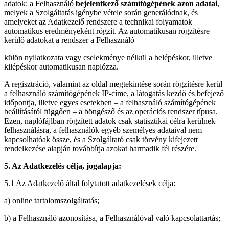
adatok: a Felhasználó
bejelentkező számítógépének azon adatai
,
melyek a Szolgáltatás igénybe vétele során generálódnak, és
amelyeket az Adatkezelő rendszere a technikai folyamatok
automatikus eredményeként rögzít. Az automatikusan rögzítésre
kerülő adatokat a rendszer a Felhasználó
külön nyilatkozata vagy cselekménye nélkül a belépéskor, illetve
kilépéskor automatikusan naplózza.
A regisztráció, valamint az oldal megtekintése során rögzítésre kerül
a felhasználó számítógépének IP-címe, a látogatás kezdő és befejező
időpontja, illetve egyes esetekben – a felhasználó számítógépének
beállításától függően – a böngésző és az operációs rendszer típusa.
Ezen, naplófájlban rögzített adatok csak statisztikai célra kerülnek
felhasználásra, a felhasználók egyéb személyes adataival nem
kapcsolhatóak össze, és a Szolgáltató csak törvény kifejezett
rendelkezése alapján továbbítja azokat harmadik fél részére.
5. Az Adatkezelés célja, jogalapja:
5.1 Az Adatkezelő által folytatott adatkezelések célja:
a) online tartalomszolgáltatás;
b) a Felhasználó azonosítása, a Felhasználóval való kapcsolattartás;