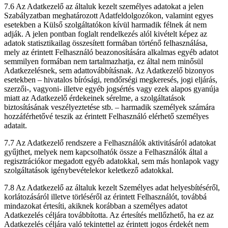
7.6 Az Adatkezelő az általuk kezelt személyes adatokat a jelen
Szabályzatban meghatározott Adatfeldolgozókon, valamint egyes
esetekben a Külső szolgáltatókon kívül harmadik félnek át nem
adják. A jelen pontban foglalt rendelkezés alól kivételt képez az
adatok statisztikailag összesített formában történő felhasználása,
mely az érintett Felhasználó beazonosítására alkalmas egyéb adatot
semmilyen formában nem tartalmazhatja, ez által nem minősül
Adatkezelésnek, sem adattovábbításnak. Az Adatkezelő bizonyos
esetekben – hivatalos bírósági, rendőrségi megkeresés, jogi eljárás,
szerzői-, vagyoni- illetve egyéb jogsértés vagy ezek alapos gyanúja
miatt az Adatkezelő érdekeinek sérelme, a szolgáltatások
biztosításának veszélyeztetése stb. – harmadik személyek számára
hozzáférhetővé teszik az érintett Felhasználó elérhető személyes
adatait.
7.7 Az Adatkezelő rendszere a Felhasználók aktivitásáról adatokat
gyűjthet, melyek nem kapcsolhatók össze a Felhasználók által a
regisztrációkor megadott egyéb adatokkal, sem más honlapok vagy
szolgáltatások igénybevételekor keletkező adatokkal.
7.8 Az Adatkezelő az általuk kezelt Személyes adat helyesbítéséről,
korlátozásáról illetve törléséről az érintett Felhasználót, továbbá
mindazokat értesíti, akiknek korábban a személyes adatot
Adatkezelés céljára továbbította. Az értesítés mellőzhető, ha ez az
Adatkezelés céljára való tekintettel az érintett jogos érdekét nem