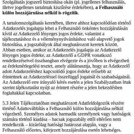
Szolgáltatás jogszerű biztosítása okán (pl. jogellenes felhasználás,
illetve jogellenes tartalmak kiszűrése érdekében),
a Felhasználó
külön hozzájárulása nélkül is rögzítik
.
A tartalomszolgáltatás keretében, illetve ahhoz kapcsolódóan történő
Adatkezelés jogalapja lehet a Felhasználó önkéntes hozzájárulásán
kívül az Adatkezelő lényeges jogos érdeke, valamint a
tájékoztatáshoz és a véleménynyilvánításhoz való alapvető jogok
biztosítása, a jogszabályok által meghatározott keretek között.
Abban esetben, amikor az Adatkezelés jogalapja az Adatkezelő
lényeges jogos érdeke, az Adatkezelő a GDPR vonatkozó
rendelkezéseivel összhangban elvégezte és a jövőben is elvégezheti
az érdekmérlegelési tesztet, amely alátámasztja, hogy az Adatkezelő
adott Adatkezeléshez kapcsolódó jogos érdeke erősebb az
érintettnek az Adatkezeléssel összefüggő jogainál és szabadságainál.
Az Adatkezelő erre irányuló kérés esetén a jelen Szabályzatban írtak
szerint tájékoztatást nyújt az érintett részére a jelen bekezdésben
foglaltakkal kapcsolatban.
5.3 Jelen Tájékoztatóban meghatározott Adatfeldolgozók részére
történő Adattovábbítás a Felhasználó külön hozzájárulása nélkül
végezhető. Személyes adatok harmadik személynek vagy hatóságok
számára történő kiadása – hacsak jogszabály ettől eltérően nem
rendelkezik – kizárólag hatósági határozat alapján, vagy a
Felhasználó előzetes, kifejezett hozzájárulása esetén lehetséges.