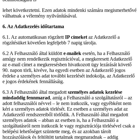
lehet következtetni. Ezen adatok mindenki számára megismerhetővé
válhatnak a vélemény nyilvánításával.
6. Az Adatkezelés időtartama
6.1. Az automatikusan rögzített
IP címeket
az Adatkezelő a
rögzítésüket követően legfeljebb 7 napig tárolja.
6.2 A Felhasználó által küldött
e-mailek
esetén, ha a Felhasználó
amúgy nem rendelkezik regisztrációval, a megkeresett Adatkezelő
az e-mail címet a megkeresésben hivatkozott ügy lezárását követő
90. napon törli, kivéve, ha egyedi esetben az Adatkezelő jogos
érdeke a személyes adat további kezelését indokolja, az Adatkezelő
e jogos érdekének fennállásáig.
6.3 A Felhasználó által megadott
személyes adatok kezelése
mindaddig fennmarad
, amíg a Felhasználó a szolgáltatásról – az
adott felhasználói névvel – le nem iratkozik, vagy egyébként nem
kéri a személyes adatok törlését. Ez esetben a személyes adat az
Adatkezelő rendszereiből törlődik. A Felhasználó által megadott
személyes adatok – abban az esetben is, ha a Felhasználó a
szolgáltatásról nem iratkozik le vagy regisztrációja törlésével csak a
belépési lehetőséget szüntette meg, és az azokban tárolt
hozzászólások és feltöltött tartalmak megmaradnak – addig