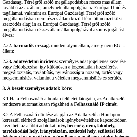
Gazdasági Térségről szóló megállapodásban részes más állam,
továbbá az az állam, amelynek állampolgára az Európai Unió és
tagállamai, valamint az Európai Gazdasági Térségről szóló
megállapodásban nem részes állam között létrejött nemzetközi
szerződés alapján az Európai Gazdasági Térségről szóló
megállapodásban részes állam állampolgárával azonos jogállást
élvez;
2.22.
harmadik ország
: minden olyan állam, amely nem EGT-
állam;
2.23
. adatvédelmi incidens
: személyes adat jogellenes kezelése
vagy feldolgozása, így különösen a jogosulatlan hozzáférés,
megváltoztatás, továbbítás, nyilvánosságra hozatal, törlés vagy
megsemmisítés, valamint a véletlen megsemmisülés és sérülés.
3. A kezelt személyes adatok köre:
3.1 Ha a Felhasználó a honlap felületét látogatja, az Adatkezelő
rendszere automatikusan rögzítheti
a Felhasználó IP címét
.
3.2 A Felhasználó döntése alapján az Adatkezelő a Honlapon
keresztül elérhető szolgáltatások igénybevételéhez kapcsolódóan
kezelheti az alábbi adatokat:
név, becenév, nem, lakóhely,
tartózkodási hely, irányítószám, születési hely, születési idő,
telefonszám, e-mail cím, másodlagos e-mail cím, utolsó belépés