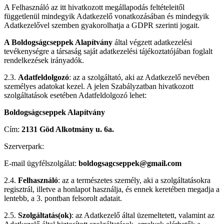
A Felhasználó az itt hivatkozott megállapodás feltételeitől
függetlenül mindegyik Adatkezelő vonatkozásában és mindegyik
Adatkezelővel szemben gyakorolhatja a GDPR szerinti jogait.
A Boldogságcseppek Alapítvány
által végzett adatkezelési
tevékenységre a társaság saját adatkezelési tájékoztatójában foglalt
rendelkezések irányadók.
2.3.
Adatfeldolgozó
: az a szolgáltató, aki az Adatkezelő nevében
személyes adatokat kezel. A jelen Szabályzatban hivatkozott
szolgáltatások esetében Adatfeldolgozó lehet:
Boldogságcseppek Alapítvány
Cím:
2131 Göd Alkotmány u. 6a.
Szerverpark:
E-mail ügyfélszolgálat:
boldogsagcseppek@gmail.com
2.4.
Felhasználó
: az a természetes személy, aki a szolgáltatásokra
regisztrál, illetve a honlapot használja, és ennek keretében megadja a
lentebb, a 3. pontban felsorolt adatait.
2.5.
Szolgáltatás(ok)
: az Adatkezelő által üzemeltetett, valamint az