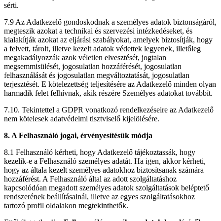
sérti.
7.9 Az Adatkezelő gondoskodnak a személyes adatok biztonságáról,
megteszik azokat a technikai és szervezési intézkedéseket, és
kialakítják azokat az eljárási szabályokat, amelyek biztosítják, hogy
a felvett, tárolt, illetve kezelt adatok védettek legyenek, illetőleg
megakadályozzák azok véletlen elvesztését, jogtalan
megsemmisülését, jogosulatlan hozzáférését, jogosulatlan
felhasználását és jogosulatlan megváltoztatását, jogosulatlan
terjesztését. E kötelezettség teljesítésére az Adatkezelő minden olyan
harmadik felet felhívnak, akik részére Személyes adatokat továbbít.
7.10. Tekintettel a GDPR vonatkozó rendelkezéseire az Adatkezelő
nem kötelesek adatvédelmi tisztviselő kijelölésére.
8. A Felhasználó jogai, érvényesítésük módja
8.1 Felhasználó kérheti, hogy Adatkezelő tájékoztassák, hogy
kezelik-e a Felhasználó személyes adatát. Ha igen, akkor kérheti,
hogy az általa kezelt személyes adatokhoz biztosítsanak számára
hozzáférést. A Felhasználó által az adott szolgáltatáshoz
kapcsolódóan megadott személyes adatok szolgáltatások beléptető
rendszerének beállításainál, illetve az egyes szolgáltatásokhoz
tartozó profil oldalakon megtekinthetők.