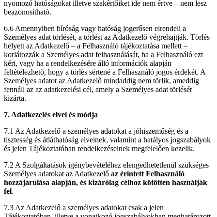
nyomozó hatóságokat illetve szakértőiket ide nem értve – nem lesz
beazonosítható.
6.6 Amennyiben bíróság vagy hatóság jogerősen elrendeli a
Személyes adat törlését, a törlést az Adatkezelő végrehajtják. Törlés
helyett az Adatkezelő – a Felhasználó tájékoztatása mellett –
korlátozzák a Személyes adat felhasználását, ha a Felhasználó ezt
kéri, vagy ha a rendelkezésére álló információk alapján
feltételezhető, hogy a törlés sértené a Felhasználó jogos érdekét. A
Személyes adatot az Adatkezelő mindaddig nem törlik, ameddig
fennáll az az adatkezelési cél, amely a Személyes adat törlését
kizárta.
7. Adatkezelés elvei és módja
7.1 Az Adatkezelő a személyes adatokat a jóhiszeműség és a
tisztesség és átláthatóság elveinek, valamint a hatályos jogszabályok
és jelen Tájékoztatóban rendelkezéseinek megfelelően kezelik.
7.2 A Szolgáltatások igénybevételéhez elengedhetetlenül szükséges
Személyes adatokat az Adatkezelő
az érintett Felhasználó
hozzájárulása alapján, és kizárólag célhoz kötötten használják
fel
.
7.3 Az Adatkezelő a személyes adatokat csak a jelen
Tájékoztatóban, illetve a vonatkozó jogszabályokban meghatározott