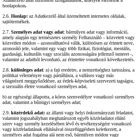
Adatkezelő által biztosított szolgáltatások, amelyek elérhetők a
honlapokon
.
2.6.
Honlap:
az Adatkezelő által üzemeltetett internetes oldalak,
sajtótermékek.
2.7.
Személyes adat vagy adat
: bármilyen adat vagy információ,
amely alapján egy természetes személy Felhasználó – közvetett vagy
közvetlen módon – azonosíthatóvá válik, különösen az érintett neve,
azonosító jele, valamint egy vagy több fizikai, fiziológiai, mentális,
gazdasági, kulturális vagy szociális azonosságára jellemző ismeret -,
valamint az adatból levonható, az érintettre vonatkozó következtetés.
2.8.
különleges adat
: a) a faji eredetre, a nemzetiséghez tartozásra, a
politikai véleményre vagy pártállásra, a vallásos vagy más
világnézeti meggyőződésre, az érdek-képviseleti szervezeti tagságra,
a szexuális életre vonatkozó személyes adat,
b) az egészségi állapotra, a kóros szenvedélyre vonatkozó személyes
adat, valamint a bűnügyi személyes adat;
2.9.
közérdekű adat:
az állami vagy helyi önkormányzati feladatot,
valamint jogszabályban meghatározott egyéb közfeladatot ellátó
szerv vagy személy kezelésében lévő és tevékenységére vonatkozó
vagy közfeladatának ellátásával összefüggésben keletkezett, a
személyes adat fogalma alá nem eső, bármilyen módon vagy