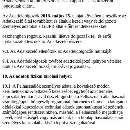
Adatkezelőkel kötött szerződés, és a kapott utasítások szerint
jogosultak eljárni.
Az Adatfeldolgozók
2018. május 25.
napját követően a részükre az
Adatkezelő által továbbított és általuk kezelt vagy feldolgozott
személyes adatokat a GDPR által előírt rendelkezésekkel
összhangban rögzítik, kezelik, illetve dolgozzák fel, és erről
nyilatkozatot tesznek az Adatkezelő részére.
9.3. Az Adatkezelő ellenőrzik az Adatfeldolgozók munkáját.
9.4. Az Adatfeldolgozók további adatfeldolgozó igénybe vételére
csak az Adatkezelő hozzájárulásával jogosultak.
10. Az adatok fizikai tárolási helyei:
10.1. A Felhasználók személyes adatai a következő módon
kerülhetnek az Adatkezelő kezelésébe: egyfelől az internetes
kapcsolat fenntartásával összefüggésben a Felhasználó által használt
számítógéppel, böngészőprogrammal, internetes címmel, a látogatott
oldalakkal kapcsolatos technikai adatok automatikusan képződnek
számítógépes rendszerünkben, másfelől a Felhasználó megadhatja
nevét, elérhetőségét vagy más adatait, ha a honlap használata során
személyes kapcsolatba kíván lépni a Szolgáltatóval.