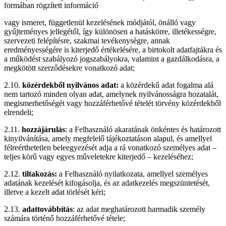
formában rögzített információ
vagy ismeret, függetlenül kezelésének módjától, önálló vagy
gyűjteményes jellegétől, így különösen a hatáskörre, illetékességre,
szervezeti felépítésre, szakmai tevékenységre, annak
eredményességére is kiterjedő értékelésére, a birtokolt adatfajtákra és
a működést szabályozó jogszabályokra, valamint a gazdálkodásra, a
megkötött szerződésekre vonatkozó adat;
2.10.
közérdekből nyilvános adat:
a közérdekű adat fogalma alá
nem tartozó minden olyan adat, amelynek nyilvánosságra hozatalát,
megismerhetőségét vagy hozzáférhetővé tételét törvény közérdekből
elrendeli;
2.11.
hozzájárulás
: a Felhasználó akaratának önkéntes és határozott
kinyilvánítása, amely megfelelő tájékoztatáson alapul, és amellyel
félreérthetetlen beleegyezését adja a rá vonatkozó személyes adat –
teljes körű vagy egyes műveletekre kiterjedő – kezeléséhez;
2.12.
tiltakozás:
a Felhasználó nyilatkozata, amellyel személyes
adatának kezelését kifogásolja, és az adatkezelés megszüntetését,
illetve a kezelt adat törlését kéri;
2.13.
adattovábbítás
: az adat meghatározott harmadik személy
számára történő hozzáférhetővé tétele;