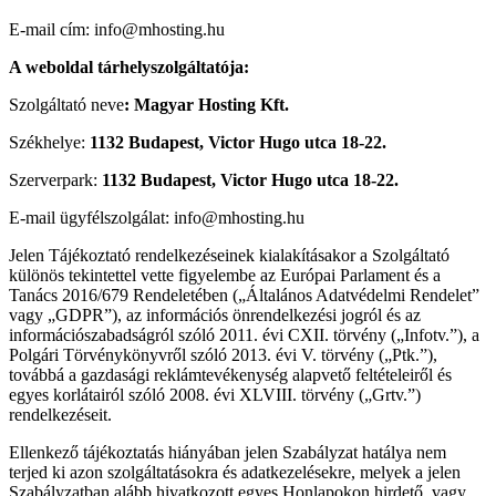
E-mail cím: info@mhosting.hu
A weboldal tárhelyszolgáltatója:
Szolgáltató neve
: Magyar Hosting Kft.
Székhelye:
1132 Budapest, Victor Hugo utca 18-22.
Szerverpark:
1132 Budapest, Victor Hugo utca 18-22.
E-mail ügyfélszolgálat: info@mhosting.hu
Jelen Tájékoztató rendelkezéseinek kialakításakor a Szolgáltató
különös tekintettel vette figyelembe az Európai Parlament és a
Tanács 2016/679 Rendeletében („Általános Adatvédelmi Rendelet”
vagy „GDPR”), az információs önrendelkezési jogról és az
információszabadságról szóló 2011. évi CXII. törvény („Infotv.”), a
Polgári Törvénykönyvről szóló 2013. évi V. törvény („Ptk.”),
továbbá a gazdasági reklámtevékenység alapvető feltételeiről és
egyes korlátairól szóló 2008. évi XLVIII. törvény („Grtv.”)
rendelkezéseit.
Ellenkező tájékoztatás hiányában jelen Szabályzat hatálya nem
terjed ki azon szolgáltatásokra és adatkezelésekre, melyek a jelen
Szabályzatban alább hivatkozott egyes Honlapokon hirdető, vagy