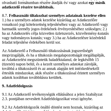
olvasható formátumban részére átadják és/ vagy azokat
egy másik
adatkezelő részére továbbítsák.
8.7.
Felhasználó tiltakozhat személyes adatainak kezelése ellen
1.) ha a személyes adatok kezelése kizárólag az Adatkezelőre
vonatkozó jogi kötelezettség teljesítéséhez vagy az Adatkezelő vagy
harmadik személy jogos érdekének érvényesítéséhez szükséges; 2.)
ha az Adatkezelés célja közvetlen üzletszerzés, közvélemény-kutatás
vagy tudományos kutatás; vagy 3.) ha az Adatkezelésre közérdekű
feladat teljesítése érdekében kerül sor.
Az Adatkezelő a Felhasználó tiltakozásának jogszerűségét
megvizsgálják, és ha a tiltakozás megalapozottságát megállapítják,
az Adatkezelést megszüntetik haladéktalanul, de legkésőbb 15
(tizenöt) napon belül, és a kezelt személyes adatokat zárolják,
továbbá a tiltakozásról és az annak alapján tett intézkedésekről
értesítik mindazokat, akik részére a tiltakozással érintett személyes
adatok korábban továbbításra kerültek.
9. Adatfeldolgozás
9.1 Az Adatkezelő tevékenységük ellátásához a jelen Szabályzat
2.3. pontjában nevesített Adatfeldolgozókat veszi igénybe.
9.2 Az Adatfeldolgozók önálló döntést nem hoznak, kizárólag az