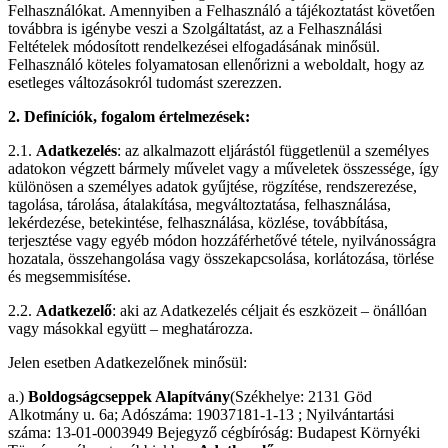
Felhasználókat. Amennyiben a Felhasználó a tájékoztatást követően
továbbra is igénybe veszi a Szolgáltatást, az a Felhasználási
Feltételek módosított rendelkezései elfogadásának minősül.
Felhasználó köteles folyamatosan ellenőrizni a weboldalt, hogy az
esetleges változásokról tudomást szerezzen.
2. Definíciók, fogalom értelmezések:
2.1.
Adatkezelés
: az alkalmazott eljárástól függetlenül a személyes
adatokon végzett bármely művelet vagy a műveletek összessége, így
különösen a személyes adatok gyűjtése, rögzítése, rendszerezése,
tagolása, tárolása, átalakítása, megváltoztatása, felhasználása,
lekérdezése, betekintése, felhasználása, közlése, továbbítása,
terjesztése vagy egyéb módon hozzáférhetővé tétele, nyilvánosságra
hozatala, összehangolása vagy összekapcsolása, korlátozása, törlése
és megsemmisítése.
2.2.
Adatkezelő
: aki az Adatkezelés céljait és eszközeit – önállóan
vagy másokkal együtt – meghatározza.
Jelen esetben Adatkezelőnek minősül:
a.)
Boldogságcseppek Alapítvány
(Székhelye: 2131 Göd
Alkotmány u. 6a; Adószáma: 19037181-1-13 ; Nyilvántartási
száma: 13-01-0003949 Bejegyző cégbíróság: Budapest Környéki