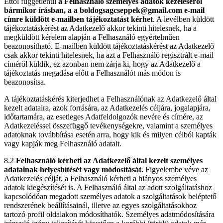
Ettől függetlenül
a Felhasználó személyes adatok kezeléséről
bármikor írásban, a a boldogsagcseppek@gmail.com e-mail
címre küldött e-mailben tájékoztatást kérhet
. A levélben küldött
tájékoztatáskérést az Adatkezelő akkor tekinti hitelesnek, ha a
megküldött kérelem alapján a Felhasználó egyértelműen
beazonosítható. E-mailben küldött tájékoztatáskérést az Adatkezelő
csak akkor tekinti hitelesnek, ha azt a Felhasználó regisztrált e-mail
címéről küldik, ez azonban nem zárja ki, hogy az Adatkezelő a
tájékoztatás megadása előtt a Felhasználót más módon is
beazonosítsa.
A tájékoztatáskérés kiterjedhet a Felhasználónak az Adatkezelő által
kezelt adataira, azok forrására, az Adatkezelés céljára, jogalapjára,
időtartamára, az esetleges Adatfeldolgozók nevére és címére, az
Adatkezeléssel összefüggő tevékenységekre, valamint a személyes
adatoknak továbbítása esetén arra, hogy kik és milyen célból kapták
vagy kapják meg Felhasználó adatait.
8.2
Felhasználó kérheti az Adatkezelő által kezelt személyes
adatainak helyesbítését vagy módosítását.
Figyelembe véve az
Adatkezelés célját, a Felhasználó kérheti a hiányos személyes
adatok kiegészítését is. A Felhasználó által az adott szolgáltatáshoz
kapcsolódóan megadott személyes adatok a szolgáltatások beléptető
rendszerének beállításainál, illetve az egyes szolgáltatásokhoz
tartozó profil oldalakon módosíthatók. Személyes adatmódosítására