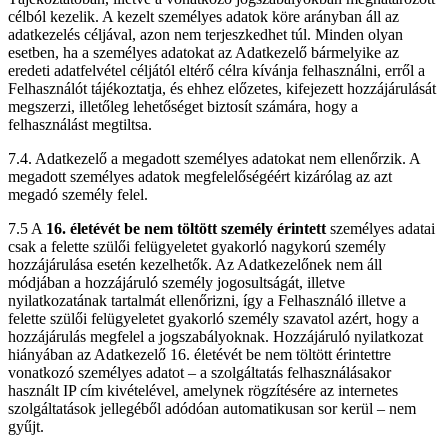
célból kezelik. A kezelt személyes adatok köre arányban áll az
adatkezelés céljával, azon nem terjeszkedhet túl. Minden olyan
esetben, ha a személyes adatokat az Adatkezelő bármelyike az
eredeti adatfelvétel céljától eltérő célra kívánja felhasználni, erről a
Felhasználót tájékoztatja, és ehhez előzetes, kifejezett hozzájárulását
megszerzi, illetőleg lehetőséget biztosít számára, hogy a
felhasználást megtiltsa.
7.4. Adatkezelő a megadott személyes adatokat nem ellenőrzik. A
megadott személyes adatok megfelelőségéért kizárólag az azt
megadó személy felel.
7.5 A
16. életévét be nem töltött személy érintett
személyes adatai
csak a felette szülői felügyeletet gyakorló nagykorú személy
hozzájárulása esetén kezelhetők. Az Adatkezelőnek nem áll
módjában a hozzájáruló személy jogosultságát, illetve
nyilatkozatának tartalmát ellenőrizni, így a Felhasználó illetve a
felette szülői felügyeletet gyakorló személy szavatol azért, hogy a
hozzájárulás megfelel a jogszabályoknak. Hozzájáruló nyilatkozat
hiányában az Adatkezelő 16. életévét be nem töltött érintettre
vonatkozó személyes adatot – a szolgáltatás felhasználásakor
használt IP cím kivételével, amelynek rögzítésére az internetes
szolgáltatások jellegéből adódóan automatikusan sor kerül – nem
gyűjt.