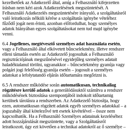
kezelhetőek az Adatkezelő által, amíg a Felhasználó kifejezetten
írásban nem kéri azok Adatkezelésének megszüntetését. A
Felhasználó Adatkezelés megszüntetésére irányuló, a szolgáltatásról
való leiratkozás nélküli kérése a szolgáltatás igénybe vételéhez
fűződő jogát nem érinti, azonban előfordulhat, hogy személyes
adatok hiányában egyes szolgáltatásokat nem tud majd igénybe
venni.
6.4
Jogellenes, megtévesztő személyes adat használata esetén
,
vagy a Felhasználó által elkövetett bűncselekmény, illetve rendszer
elleni támadás esetén az Adatkezelő jogosultak a Felhasználó
regisztrációjának megszűnésével egyidejűleg személyes adatait
haladéktalanul törölni, ugyanakkor – bűncselekmény gyanúja vagy
polgári jogi felelősség gyanúja esetén – jogosult a személyes
adatokat a lefolytatandó eljárás időtartamára megőrizni is.
6.5 A rendszer működése során
automatikusan, technikailag
rögzítésre kerülő adatok
a generálódásuktól számítva a rendszer
működésének biztosítása szempontjából indokolt időtartamig
kerülnek tárolásra a rendszerben. Az Adatkezelő biztosítja, hogy
ezen, automatikusan rögzített adatok egyéb személyes adatokkal – a
jogszabály által kötelezővé tett esetek kivételével – össze nem
kapcsolhatók. Ha a Felhasználó Személyes adatainak kezeléséhez
adott hozzájárulását megszüntette, vagy a Szolgáltatásról
leiratkozott, úgy ezt követően a technikai adatokról az ő személye –