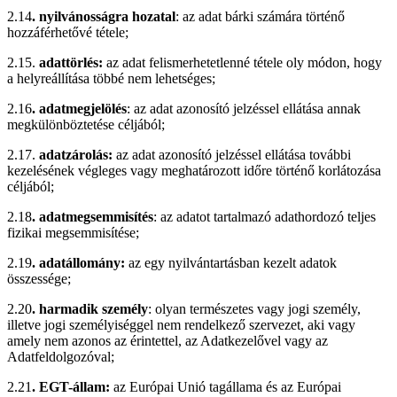
2.14
. nyilvánosságra hozatal
: az adat bárki számára történő
hozzáférhetővé tétele;
2.15.
adattörlés:
az adat felismerhetetlenné tétele oly módon, hogy
a helyreállítása többé nem lehetséges;
2.16
. adatmegjelölés
: az adat azonosító jelzéssel ellátása annak
megkülönböztetése céljából;
2.17.
adatzárolás:
az adat azonosító jelzéssel ellátása további
kezelésének végleges vagy meghatározott időre történő korlátozása
céljából;
2.18
. adatmegsemmisítés
: az adatot tartalmazó adathordozó teljes
fizikai megsemmisítése;
2.19
. adatállomány:
az egy nyilvántartásban kezelt adatok
összessége;
2.20
. harmadik személy
: olyan természetes vagy jogi személy,
illetve jogi személyiséggel nem rendelkező szervezet, aki vagy
amely nem azonos az érintettel, az Adatkezelővel vagy az
Adatfeldolgozóval;
2.21
. EGT-állam:
az Európai Unió tagállama és az Európai