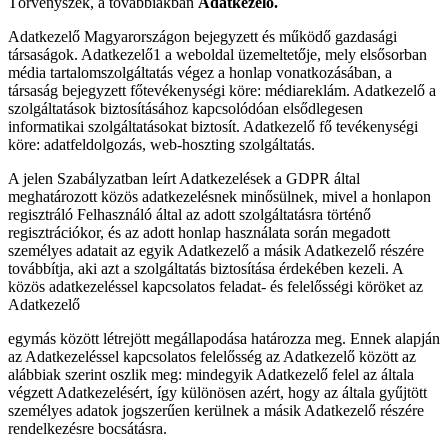
Törvényszék, a továbbiakban
Adatkezelő.
Adatkezelő Magyarországon bejegyzett és működő gazdasági
társaságok. Adatkezelő1 a weboldal üzemeltetője, mely elsősorban
média tartalomszolgáltatás végez a honlap vonatkozásában, a
társaság bejegyzett főtevékenységi köre: médiareklám. Adatkezelő a
szolgáltatások biztosításához kapcsolódóan elsődlegesen
informatikai szolgáltatásokat biztosít. Adatkezelő fő tevékenységi
köre: adatfeldolgozás, web-hoszting szolgáltatás.
A jelen Szabályzatban leírt Adatkezelések a GDPR által
meghatározott közös adatkezelésnek minősülnek, mivel a honlapon
regisztráló Felhasználó által az adott szolgáltatásra történő
regisztrációkor, és az adott honlap használata során megadott
személyes adatait az egyik Adatkezelő a másik Adatkezelő részére
továbbítja, aki azt a szolgáltatás biztosítása érdekében kezeli. A
közös adatkezeléssel kapcsolatos feladat- és felelősségi köröket az
Adatkezelő
egymás között létrejött megállapodása határozza meg. Ennek alapján
az Adatkezeléssel kapcsolatos felelősség az Adatkezelő között az
alábbiak szerint oszlik meg: mindegyik Adatkezelő felel az általa
végzett Adatkezelésért, így különösen azért, hogy az általa gyűjtött
személyes adatok jogszerűen kerülnek a másik Adatkezelő részére
rendelkezésre bocsátásra.