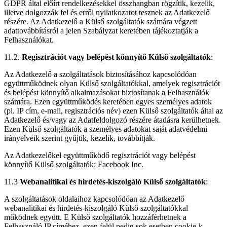
GDPR által előírt rendelkezésekkel összhangban rögzítik, kezelik,
illetve dolgozzák fel és erről nyilatkozatot tesznek az Adatkezelő
részére. Az Adatkezelő a Külső szolgáltatók számára végzett
adattovábbításról a jelen Szabályzat keretében tájékoztatják a
Felhasználókat.
11.2.
Regisztrációt vagy belépést könnyítő Külső szolgáltatók
:
Az Adatkezelő a szolgáltatások biztosításához kapcsolódóan
együttműködnek olyan Külső szolgáltatókkal, amelyek regisztrációt
és belépést könnyítő alkalmazásokat biztosítanak a Felhasználók
számára. Ezen együttműködés keretében egyes személyes adatok
(pl. IP cím, e-mail, regisztrációs név) ezen Külső szolgáltatók által az
Adatkezelő és/vagy az Adatfeldolgozó részére átadásra kerülhetnek.
Ezen Külső szolgáltatók a személyes adatokat saját adatvédelmi
irányelveik szerint gyűjtik, kezelik, továbbítják.
Az Adatkezelőkel együttműködő regisztrációt vagy belépést
könnyítő Külső szolgáltatók: Facebook Inc.
11.3
Webanalitikai és hirdetés-kiszolgáló Külső szolgáltatók
:
A szolgáltatások oldalaihoz kapcsolódóan az Adatkezelő
webanalitikai és hirdetés-kiszolgáló Külső szolgáltatókkal
működnek együtt. E Külső szolgáltatók hozzáférhetnek a
Felhasználó IP címéhez, ezen felül pedig sok esetben cookie-k,