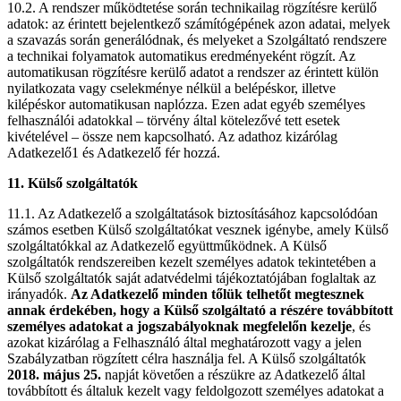
10.2. A rendszer működtetése során technikailag rögzítésre kerülő
adatok: az érintett bejelentkező számítógépének azon adatai, melyek
a szavazás során generálódnak, és melyeket a Szolgáltató rendszere
a technikai folyamatok automatikus eredményeként rögzít. Az
automatikusan rögzítésre kerülő adatot a rendszer az érintett külön
nyilatkozata vagy cselekménye nélkül a belépéskor, illetve
kilépéskor automatikusan naplózza. Ezen adat egyéb személyes
felhasználói adatokkal – törvény által kötelezővé tett esetek
kivételével – össze nem kapcsolható. Az adathoz kizárólag
Adatkezelő1 és Adatkezelő fér hozzá.
11. Külső szolgáltatók
11.1. Az Adatkezelő a szolgáltatások biztosításához kapcsolódóan
számos esetben Külső szolgáltatókat vesznek igénybe, amely Külső
szolgáltatókkal az Adatkezelő együttműködnek. A Külső
szolgáltatók rendszereiben kezelt személyes adatok tekintetében a
Külső szolgáltatók saját adatvédelmi tájékoztatójában foglaltak az
irányadók.
Az Adatkezelő minden tőlük telhetőt megtesznek
annak érdekében, hogy a Külső szolgáltató a részére továbbított
személyes adatokat a jogszabályoknak megfelelőn kezelje
, és
azokat kizárólag a Felhasználó által meghatározott vagy a jelen
Szabályzatban rögzített célra használja fel. A Külső szolgáltatók
2018. május 25.
napját követően a részükre az Adatkezelő által
továbbított és általuk kezelt vagy feldolgozott személyes adatokat a