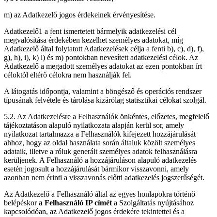
m) az Adatkezelő jogos érdekeinek érvényesítése.
Adatkezelő1 a fent ismertetett bármelyik adatkezelési cél
megvalósítása érdekében kezelhet személyes adatokat, míg
Adatkezelő által folytatott Adatkezelések célja a fenti b), c), d), f),
g), h), i), k) l) és m) pontokban nevesített adatkezelési célok. Az
Adatkezelő a megadott személyes adatokat az ezen pontokban írt
céloktól eltérő célokra nem használják fel.
A látogatás időpontja, valamint a böngésző és operációs rendszer
típusának felvétele és tárolása kizárólag statisztikai célokat szolgál.
5.2. Az Adatkezelésre a Felhasználók önkéntes, előzetes, megfelelő
tájékoztatáson alapuló nyilatkozata alapján kerül sor, amely
nyilatkozat tartalmazza a Felhasználók kifejezett hozzájárulását
ahhoz, hogy az oldal használata során általuk közölt személyes
adataik, illetve a róluk generált személyes adatok felhasználásra
kerüljenek. A Felhasználó a hozzájáruláson alapuló adatkezelés
esetén jogosult a hozzájárulását bármikor visszavonni, amely
azonban nem érinti a visszavonás előtti adatkezelés jogszerűségét.
Az Adatkezelő a Felhasználó által az egyes honlapokra történő
belépéskor
a Felhasználó IP címét
a Szolgáltatás nyújtásához
kapcsolódóan, az Adatkezelő jogos érdekére tekintettel és a