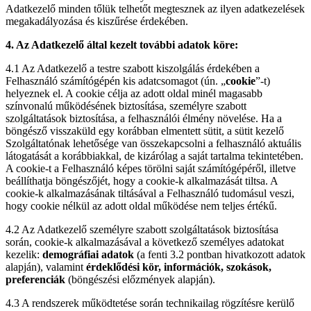
Adatkezelő minden tőlük telhetőt megtesznek az ilyen adatkezelések
megakadályozása és kiszűrése érdekében.
4. Az Adatkezelő által kezelt további adatok köre:
4.1 Az Adatkezelő a testre szabott kiszolgálás érdekében a
Felhasználó számítógépén kis adatcsomagot (ún. „
cookie
”-t)
helyeznek el. A cookie célja az adott oldal minél magasabb
színvonalú működésének biztosítása, személyre szabott
szolgáltatások biztosítása, a felhasználói élmény növelése. Ha a
böngésző visszaküld egy korábban elmentett sütit, a sütit kezelő
Szolgáltatónak lehetősége van összekapcsolni a felhasználó aktuális
látogatását a korábbiakkal, de kizárólag a saját tartalma tekintetében.
A cookie-t a Felhasználó képes törölni saját számítógépéről, illetve
beállíthatja böngészőjét, hogy a cookie-k alkalmazását tiltsa. A
cookie-k alkalmazásának tiltásával a Felhasználó tudomásul veszi,
hogy cookie nélkül az adott oldal működése nem teljes értékű.
4.2 Az Adatkezelő személyre szabott szolgáltatások biztosítása
során, cookie-k alkalmazásával a következő személyes adatokat
kezelik:
demográfiai adatok
(a fenti 3.2 pontban hivatkozott adatok
alapján), valamint
érdeklődési kör, információk, szokások,
preferenciák
(böngészési előzmények alapján).
4.3 A rendszerek működtetése során technikailag rögzítésre kerülő