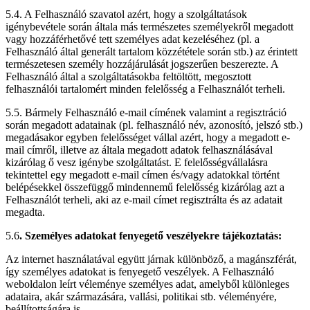
5.4. A Felhasználó szavatol azért, hogy a szolgáltatások
igénybevétele során általa más természetes személyekről megadott
vagy hozzáférhetővé tett személyes adat kezeléséhez (pl. a
Felhasználó által generált tartalom közzététele során stb.) az érintett
természetesen személy hozzájárulását jogszerűen beszerezte. A
Felhasználó által a szolgáltatásokba feltöltött, megosztott
felhasználói tartalomért minden felelősség a Felhasználót terheli.
5.5. Bármely Felhasználó e-mail címének valamint a regisztráció
során megadott adatainak (pl. felhasználó név, azonosító, jelszó stb.)
megadásakor egyben felelősséget vállal azért, hogy a megadott e-
mail címről, illetve az általa megadott adatok felhasználásával
kizárólag ő vesz igénybe szolgáltatást. E felelősségvállalásra
tekintettel egy megadott e-mail címen és/vagy adatokkal történt
belépésekkel összefüggő mindennemű felelősség kizárólag azt a
Felhasználót terheli, aki az e-mail címet regisztrálta és az adatait
megadta.
5.6
. Személyes adatokat fenyegető veszélyekre tájékoztatás:
Az internet használatával együtt járnak különböző, a magánszférát,
így személyes adatokat is fenyegető veszélyek. A Felhasználó
weboldalon leírt véleménye személyes adat, amelyből különleges
adataira, akár származására, vallási, politikai stb. véleményére,
beállítottságára is