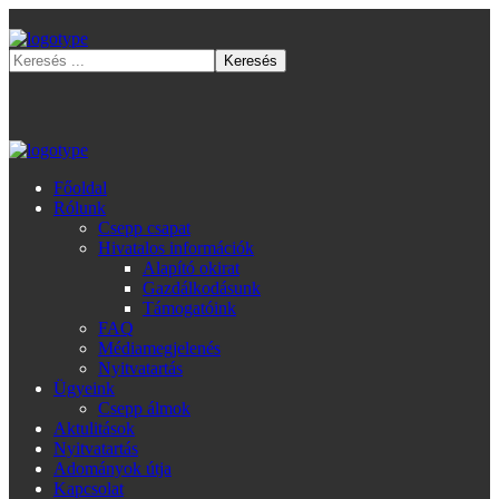
Főoldal
Rólunk
Csepp csapat
Hivatalos információk
Alapító okirat
Gazdálkodásunk
Támogatóink
FAQ
Médiamegjelenés
Nyitvatartás
Ügyeink
Csepp álmok
Aktulitások
Nyitvatartás
Adományok útja
Kapcsolat