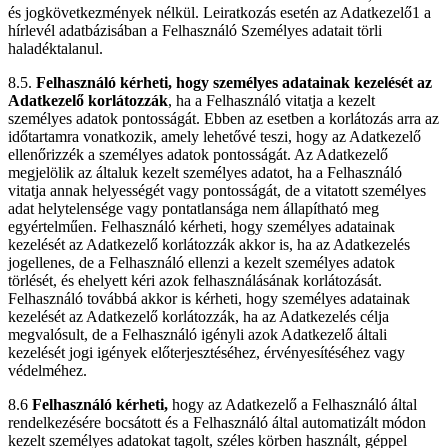
és jogkövetkezmények nélkül. Leiratkozás esetén az Adatkezelő1 a
hírlevél adatbázisában a Felhasználó Személyes adatait törli
haladéktalanul.
8.5.
Felhasználó kérheti, hogy személyes adatainak kezelését az
Adatkezelő korlátozzák
, ha a Felhasználó vitatja a kezelt
személyes adatok pontosságát. Ebben az esetben a korlátozás arra az
időtartamra vonatkozik, amely lehetővé teszi, hogy az Adatkezelő
ellenőrizzék a személyes adatok pontosságát. Az Adatkezelő
megjelölik az általuk kezelt személyes adatot, ha a Felhasználó
vitatja annak helyességét vagy pontosságát, de a vitatott személyes
adat helytelensége vagy pontatlansága nem állapítható meg
egyértelműen. Felhasználó kérheti, hogy személyes adatainak
kezelését az Adatkezelő korlátozzák akkor is, ha az Adatkezelés
jogellenes, de a Felhasználó ellenzi a kezelt személyes adatok
törlését, és ehelyett kéri azok felhasználásának korlátozását.
Felhasználó továbbá akkor is kérheti, hogy személyes adatainak
kezelését az Adatkezelő korlátozzák, ha az Adatkezelés célja
megvalósult, de a Felhasználó igényli azok Adatkezelő általi
kezelését jogi igények előterjesztéséhez, érvényesítéséhez vagy
védelméhez.
8.6
Felhasználó kérheti,
hogy az Adatkezelő a Felhasználó által
rendelkezésére bocsátott és a Felhasználó által automatizált módon
kezelt személyes adatokat tagolt, széles körben használt, géppel