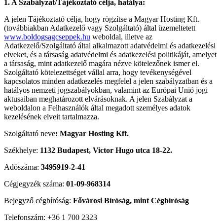
1. A Szabályzat/Tájékoztató célja, hatálya:
A jelen Tájékoztató célja, hogy rögzítse a Magyar Hosting Kft.
(továbbiakban Adatkezelő vagy Szolgáltató) által üzemeltetett
www.
boldogsagcseppek.hu
weboldal, illetve az
Adatkezelő/Szolgáltató által alkalmazott adatvédelmi és adatkezelési
elveket, és a társaság adatvédelmi és adatkezelési politikáját, amelyet
a társaság, mint adatkezelő magára nézve kötelezőnek ismer el.
Szolgáltató kötelezettséget vállal arra, hogy tevékenységével
kapcsolatos minden adatkezelés megfelel a jelen szabályzatban és a
hatályos nemzeti jogszabályokban, valamint az Európai Unió jogi
aktusaiban meghatározott elvárásoknak. A jelen Szabályzat a
weboldalon a Felhasználók által megadott személyes adatok
kezelésének elveit tartalmazza.
Szolgáltató neve
: Magyar Hosting Kft.
Székhelye:
1132 Budapest, Victor Hugo utca 18-22.
Adószáma:
3495919-2-41
Cégjegyzék száma:
01-09-968314
Bejegyző cégbíróság:
Fővárosi Bíróság, mint Cégbíróság
Telefonszám: +36 1 700 2323