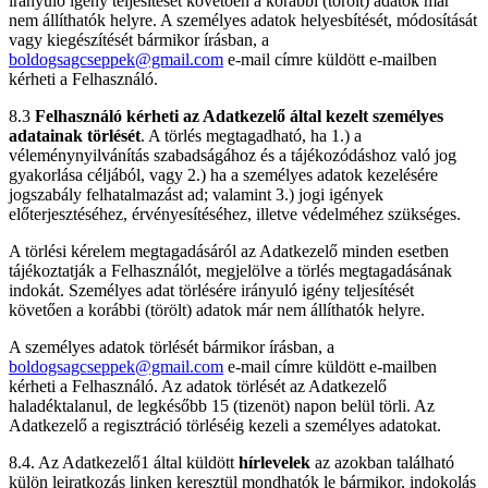
irányuló igény teljesítését követően a korábbi (törölt) adatok már
nem állíthatók helyre. A személyes adatok helyesbítését, módosítását
vagy kiegészítését bármikor írásban, a
boldogsagcseppek@gmail.com
e-mail címre küldött e-mailben
kérheti a Felhasználó.
8.3
Felhasználó kérheti az Adatkezelő által kezelt személyes
adatainak törlését
. A törlés megtagadható, ha 1.) a
véleménynyilvánítás szabadságához és a tájékozódáshoz való jog
gyakorlása céljából, vagy 2.) ha a személyes adatok kezelésére
jogszabály felhatalmazást ad; valamint 3.) jogi igények
előterjesztéséhez, érvényesítéséhez, illetve védelméhez szükséges.
A törlési kérelem megtagadásáról az Adatkezelő minden esetben
tájékoztatják a Felhasználót, megjelölve a törlés megtagadásának
indokát. Személyes adat törlésére irányuló igény teljesítését
követően a korábbi (törölt) adatok már nem állíthatók helyre.
A személyes adatok törlését bármikor írásban, a
boldogsagcseppek@gmail.com
e-mail címre küldött e-mailben
kérheti a Felhasználó. Az adatok törlését az Adatkezelő
haladéktalanul, de legkésőbb 15 (tizenöt) napon belül törli. Az
Adatkezelő a regisztráció törléséig kezeli a személyes adatokat.
8.4. Az Adatkezelő1 által küldött
hírlevelek
az azokban található
külön leiratkozás linken keresztül mondhatók le bármikor, indokolás