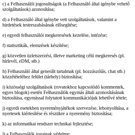
c) a Felhasználói jogosultságok (a Felhasználó által igénybe vehető
szolgáltatások) azonosítása;
d) a Felhasználó által igénybe vett szolgáltatások, valamint a
hirdetések testreszabásának elősegítése;
e) egyedi felhasználói megkeresések kezelése, intézése;
f) statisztikák, elemzések készítése;
g) közvetlen üzletszerzési, illetve marketing célú megkeresés (pl.
hírlevél, eDM, stb.)
h) Felhasználó által generált tartalmak (pl. hozzászólás, chat stb.)
közzétételéhez felület (tárhely) biztosítása;
i) közösségi szolgáltatások (rovatokhoz kapcsolódó kommentek,
egyes blogok) esetén Felhasználók egymás általi azonosításának
biztosítása, egymással folytatott kommunikációjuk lehetővé tétele;
j) egyedi esetekben nyereményjátékok szervezése, lebonyolítása, a
nyertesek kiértesítése és részükre a nyeremény biztosítása;
k) az informatikai rendszer technikai fejlesztése;
l) a Felhasználók jogainak védelme;